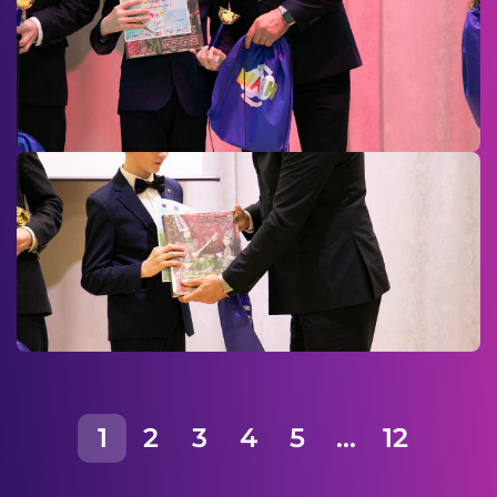
1
2
3
4
5
...
12