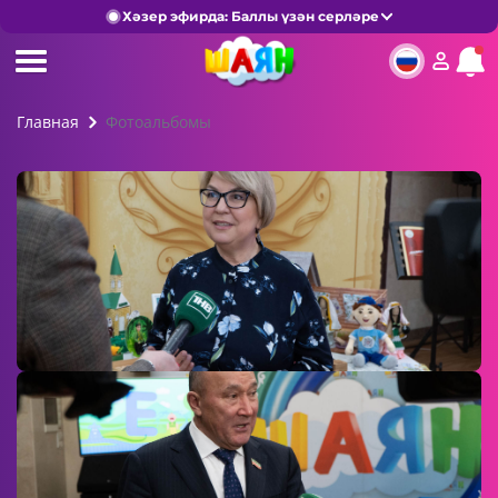
Хәзер эфирда: Баллы үзән серләре
Главная
Фотоальбомы