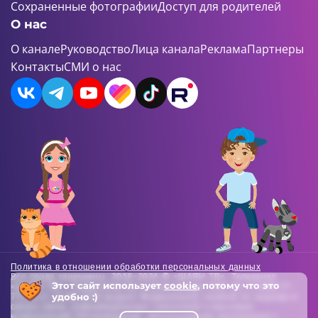
Сохраненные фотографии
Доступ для родителей
О нас
О канале
Руководство
Лица канала
Реклама
Партнеры
Контакты
СМИ о нас
Политика в отношении обработки персональных данных
Все права защищены. 2018-2026 © «ШАЯН ТВ». Телеканал
Этот сайт использует
cookie
, потому что это
«ШАЯН ТВ» , Свидетельство о регистрации СМИ Эл-Л №ФС77-
удобно :)
73138 от 22.06.2018 выдано Федеральной службой по надзору в
сфере связи, информационных технологий и массовых
коммуникаций (Роскомнадзор). Использование материалов с