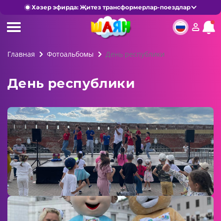
Хәзер эфирда: Җитез трансформерлар-поездлар
Главная
Фотоальбомы
День республики
День республики