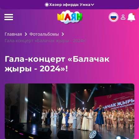
Хәзер эфирда: Умка
Главная
Фотоальбомы
Гала-концерт «Балачак җыры - 2024»!
Гала-концерт «Балачак
җыры - 2024»!