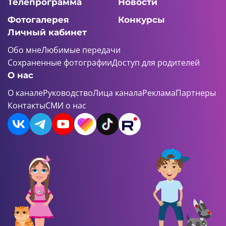
Телепрограмма
Новости
Фотогалерея
Конкурсы
Личный кабинет
Обо мне
Любимые передачи
Сохраненные фотографии
Доступ для родителей
О нас
О канале
Руководство
Лица канала
Реклама
Партнеры
Контакты
СМИ о нас