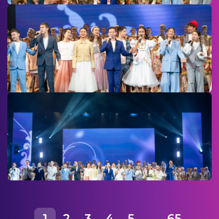
1
2
3
4
5
...
65