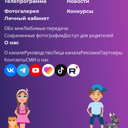
Телепрограмма
Новости
Фотогалерея
Конкурсы
Личный кабинет
Обо мне
Любимые передачи
Сохраненные фотографии
Доступ для родителей
О нас
О канале
Руководство
Лица канала
Реклама
Партнеры
Контакты
СМИ о нас