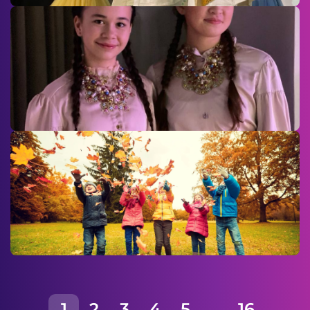
1
2
3
4
5
...
16