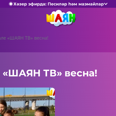
Хәзер эфирда: Песиләр һәм маэмайлар
але «ШАЯН ТВ» весна!
 «ШАЯН ТВ» весна!