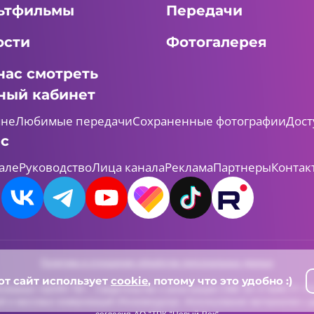
ьтфильмы
Передачи
ости
Фотогалерея
нас смотреть
ный кабинет
мне
Любимые передачи
Сохраненные фотографии
Дост
ас
але
Руководство
Лица канала
Реклама
Партнеры
Контак
Политика в отношении обработки персональных данных
от сайт использует
cookie
, потому что это удобно :)
леканал «ШАЯН ТВ» , Свидетельство о регистрации СМИ Эл-Л №ФС77-731
й и массовых коммуникаций (Роскомнадзор). Использование материалов с д