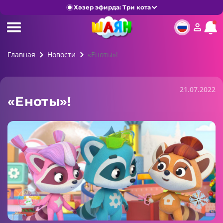
Хәзер эфирда: Три кота
Главная
Новости
«Еноты»!
21.07.2022
«Еноты»!