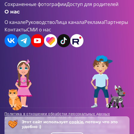
Сохраненные фотографии
Доступ для родителей
О нас
О канале
Руководство
Лица канала
Реклама
Партнеры
Контакты
СМИ о нас
Политика в отношении обработки персональных данных
Все права защищены. 2018-2026 © «ШАЯН ТВ». Телеканал
Этот сайт использует
cookie
, потому что это
«ШАЯН ТВ» , Свидетельство о регистрации СМИ Эл-Л №ФС77-
удобно :)
73138 от 22.06.2018 выдано Федеральной службой по надзору в
сфере связи, информационных технологий и массовых