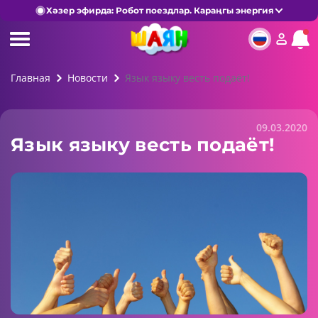
Хәзер эфирда: Робот поездлар. Караңгы энергия
Главная
Новости
Язык языку весть подаёт!
09.03.2020
Язык языку весть подаёт!