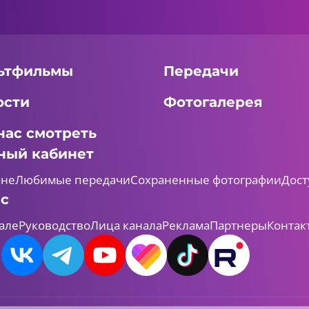
ьтфильмы
Передачи
ости
Фотогалерея
нас смотреть
ный кабинет
мне
Любимые передачи
Сохраненные фотографии
Дост
ас
але
Руководство
Лица канала
Реклама
Партнеры
Контак