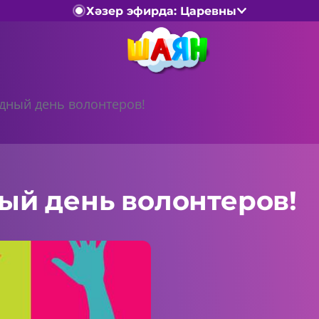
Хәзер эфирда: Царевны
ный день волонтеров!
й день волонтеров!