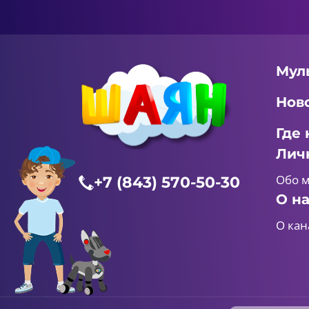
Мул
Нов
Где 
Лич
Обо 
+7 (843) 570-50-30
О н
О кан