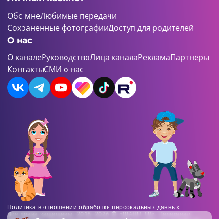
Обо мне
Любимые передачи
Сохраненные фотографии
Доступ для родителей
О нас
О канале
Руководство
Лица канала
Реклама
Партнеры
Контакты
СМИ о нас
Политика в отношении обработки персональных данных
Все права защищены. 2018-2026 © «ШАЯН ТВ». Телеканал