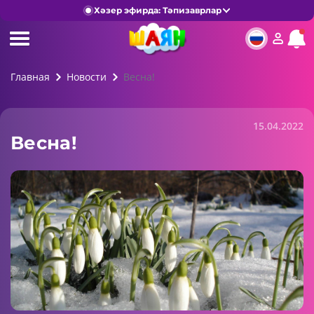
Хәзер эфирда: Тәпизаврлар
Главная
Новости
Весна!
15.04.2022
Весна!