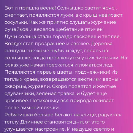
Вот и пришла весна! Солнышко светит ярче ,
снег тает, появляются лужи, а с крыш нависают
сосульки. Как же приятно слушать журчание
ручейков и веселое щебетание птичек!
Лучи солнца стали гораздо ласковее и теплее.
Воздух стал прозрачнее и свежее. Деревья
скинули снежные шубы и ждут, греясь на
солнышке, когда проклюнутся у них листочки. На
реках уже начал трескаться и ломаться лед.
Появляются первые цветы, подснежники! Из
теплых краев, возвращаются вестники весны -
скворцы, журавли. Скоро появятся и желтые
одуванчики, зеленая травка, и будет еще
красивее. Потихоньку вся природа оживает
после зимней спячки.
Ребятишки больше бегают на улице, радуются
теплу. Длиннее становятся дни, от этого
улучшается настроение. И на душе светло и