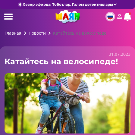
Хәзер эфирда: Тоботлар. Галәм детективлары
Главная
Новости
Катайтесь на велосипеде!
31.07.2023
Катайтесь на велосипеде!