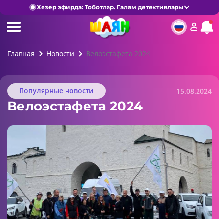
Хәзер эфирда: Тоботлар. Галәм детективлары
Главная
Новости
Велоэстафета 2024
Популярные новости
15.08.2024
Велоэстафета 2024