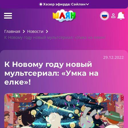
Хәзер эфирда: Сәйлән
Главная
Новости
К Новому году новый мультсериал: «Умка на елке»!
29.12.2022
К Новому году новый
мультсериал: «Умка на
елке»!