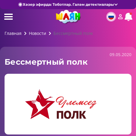
Хәзер эфирда: Тоботлар. Галәм детективлары
Главная
Новости
Бессмертный полк
09.05.2020
Бессмертный полк