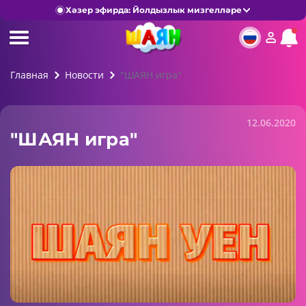
Хәзер эфирда: Йолдызлык мизгелләре
Главная
Новости
"ШАЯН игра"
12.06.2020
"ШАЯН игра"