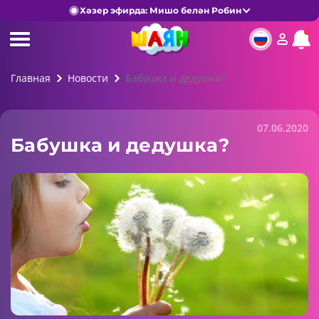
Хәзер эфирда: Мишо белән Робин
Главная
Новости
Бабушка и дедушка?
07.06.2020
Бабушка и дедушка?