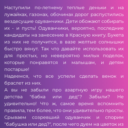
Наступили по-летнему теплые деньки и на
лужайках, газонах, обочинах дорог распустились
вездесущие одуванчики. Дети обожают собирать
их - и пусть! Одуванчики, вероятно, последние
кандидаты на занесение в Красную книгу. Букета
из них не получится, в вазе желтые солнышки
быстро вянут. Так что давайте использовать их
для простых, но невероятно милых поделок,
которые понравятся и малышам, и детям
постарше!
Надеемся, что все успели сделать венок и
браслет из них.
А вы не забыли про азартную игру нашего
детства "бабка или дед"? Забыли? Не
удивительно! Что ж, самое время вспомнить
правила, тем более, что они удивительно просты.
Срываем созревший одуванчик и спорим
"бабушка или дед?", после чего дуем на цветок из