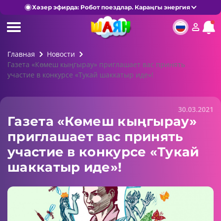
Хәзер эфирда: Робот поездлар. Караңгы энергия
Главная
Новости
Газета «Көмеш кыңгырау» приглашает вас принять
участие в конкурсе «Тукай шаккатыр иде»!
30.03.2021
Газета «Көмеш кыңгырау»
приглашает вас принять
участие в конкурсе «Тукай
шаккатыр иде»!