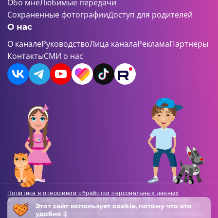
Обо мне
Любимые передачи
Сохраненные фотографии
Доступ для родителей
О нас
О канале
Руководство
Лица канала
Реклама
Партнеры
Контакты
СМИ о нас
Политика в отношении обработки персональных данных
Все права защищены. 2018-2026 © «ШАЯН ТВ». Телеканал
Этот сайт использует
cookie
, потому что это
«ШАЯН ТВ» , Свидетельство о регистрации СМИ Эл-Л №ФС77-
удобно :)
73138 от 22.06.2018 выдано Федеральной службой по надзору в