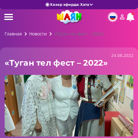
Хәзер эфирда: Хата
Главная
Новости
«Туган тел фест – 2022»
24.08.2022
«Туган тел фест – 2022»