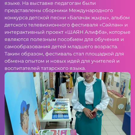
языке. На выставке педагогам были
представлены сборники Международного
конкурса детской песни «Балачак җыры», альбом
детского телевизионного фестиваля «Сәйлән» и
интерактивный проект «ШАЯН Алифба», которые
являются полезным пособием для обучения и
самообразования детей младшего возраста.
Таким образом, фестиваль стал площадкой для
обмена опытом и новых идей для учителей и
воспитателей татарского языка.