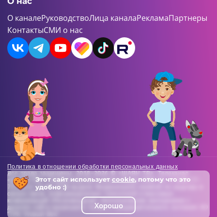
О нас
О канале
Руководство
Лица канала
Реклама
Партнеры
Контакты
СМИ о нас
Политика в отношении обработки персональных данных
Все права защищены. 2018-2026 © «ШАЯН ТВ». Телеканал
Этот сайт использует
cookie
, потому что это
«ШАЯН ТВ» , Свидетельство о регистрации СМИ Эл-Л №ФС77-
удобно :)
73138 от 22.06.2018 выдано Федеральной службой по надзору в
сфере связи, информационных технологий и массовых
коммуникаций (Роскомнадзор). Использование материалов с
Хорошо
данного сайта разрешено только с предварительного согласия АО
"ТРК "Новый Век"