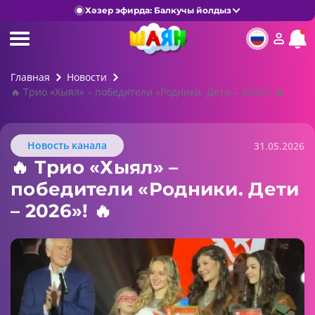
Хәзер эфирда: Балкучы йолдыз
Главная
Новости
🔥 Трио «Хыял» – победители «Родники. Дети – 2026»! 🔥
Новость канала
31.05.2026
🔥 Трио «Хыял» –
победители «Родники. Дети
– 2026»! 🔥