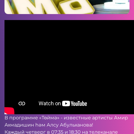
В программе «Төймә» - известные артисты Амир
Ахмадишин һәм Алсу Абульханова!
Каждый четверг в 07:35 и 18:30 на телеканале