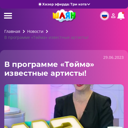
Хәзер эфирда: Три кота
Главная
Новости
В программе «Төймә» известные артисты!
29.06.2023
В программе «Төймә»
известные артисты!