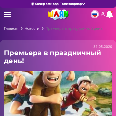
Хәзер эфирда: Тәпизаврлар
Главная
Новости
Премьера в праздничный день!
31.05.2020
Премьера в праздничный
день!