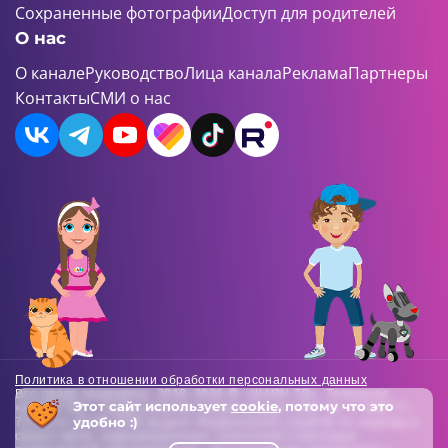
Сохраненные фотографии
Доступ для родителей
О нас
О канале
Руководство
Лица канала
Реклама
Партнеры
Контакты
СМИ о нас
Политика в отношении обработки персональных данных
Все права защищены. 2018-2026 © «ШАЯН ТВ». Телеканал
Этот сайт использует
cookie
, потому что это
«ШАЯН ТВ» , Свидетельство о регистрации СМИ Эл-Л №ФС77-
удобно :)
73138 от 22.06.2018 выдано Федеральной службой по надзору в
сфере связи, информационных технологий и массовых