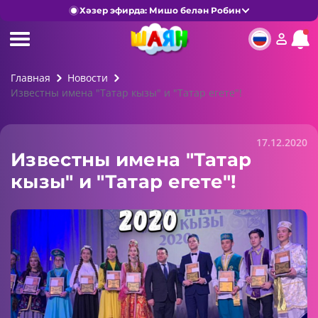
Хәзер эфирда: Мишо белән Робин
Главная
Новости
Известны имена "Татар кызы" и "Татар егете"!
17.12.2020
Известны имена "Татар
кызы" и "Татар егете"!