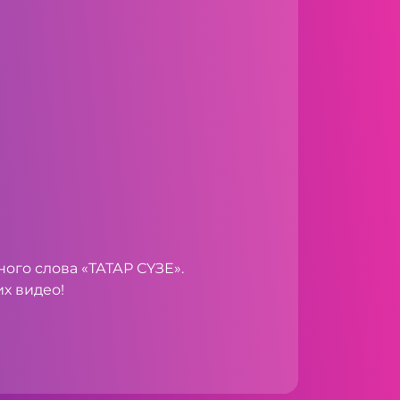
го слова «ТАТАР СҮЗЕ».
х видео!