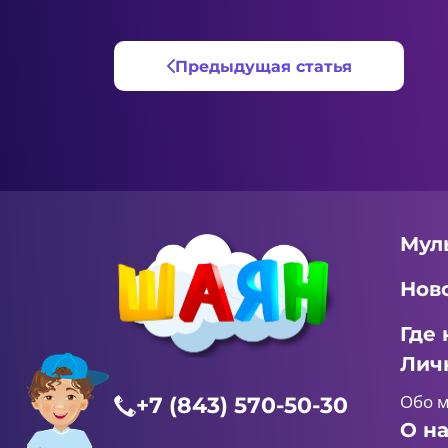
Предыдущая статья
Мул
Нов
Где 
Лич
Обо 
+7 (843) 570-50-30
О н