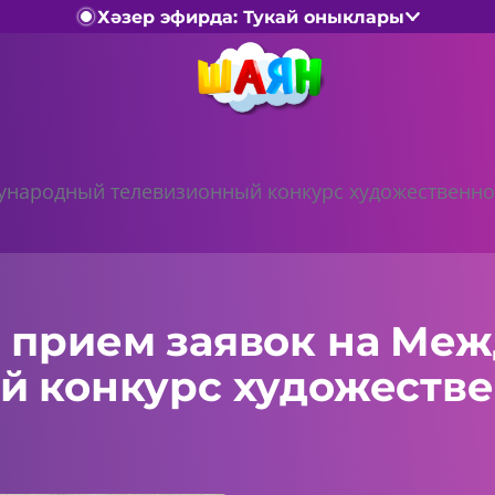
Хәзер эфирда: Тукай оныклары
ународный телевизионный конкурс художественног
 прием заявок на Ме
й конкурс художестве