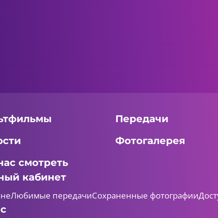
ьтфильмы
Передачи
ости
Фотогалерея
нас смотреть
ный кабинет
мне
Любимые передачи
Сохраненные фотографии
Дост
ас