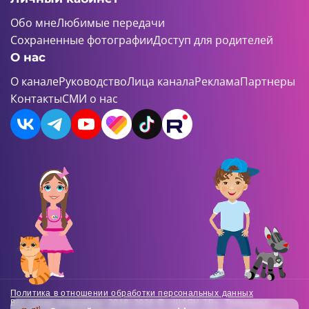
Обо мне
Любимые передачи
Сохраненные фотографии
Доступ для родителей
О нас
О канале
Руководство
Лица канала
Реклама
Партнеры
Контакты
СМИ о нас
Политика в отношении обработки персональных данных
Все права защищены. 2018-2026 © «ШАЯН ТВ». Телеканал