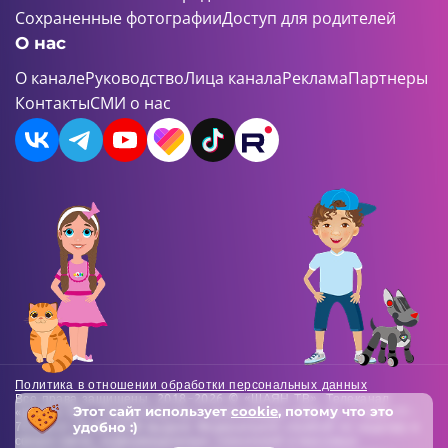
Сохраненные фотографии
Доступ для родителей
О нас
О канале
Руководство
Лица канала
Реклама
Партнеры
Контакты
СМИ о нас
Политика в отношении обработки персональных данных
Все права защищены. 2018-2026 © «ШАЯН ТВ». Телеканал
Этот сайт использует
cookie
, потому что это
«ШАЯН ТВ» , Свидетельство о регистрации СМИ Эл-Л №ФС77-
удобно :)
73138 от 22.06.2018 выдано Федеральной службой по надзору в
сфере связи, информационных технологий и массовых