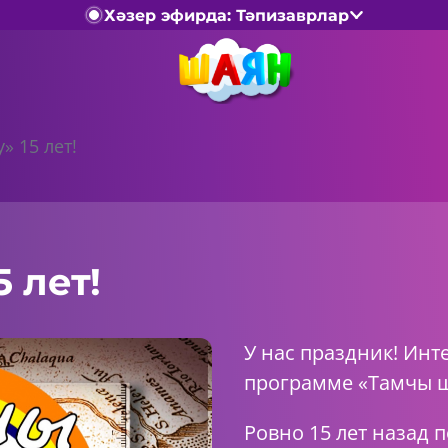
Хәзер эфирда: Тәпизаврлар
» 15 лет!
 лет!
У нас праздник! Инт
программе «Тамчы шо
Ровно 15 лет назад 