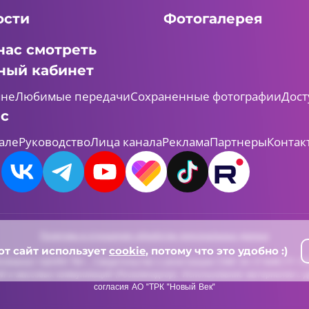
ости
Фотогалерея
нас смотреть
ный кабинет
мне
Любимые передачи
Сохраненные фотографии
Дост
ас
але
Руководство
Лица канала
Реклама
Партнеры
Контак
Политика в отношении обработки персональных данных
от сайт использует
cookie
, потому что это удобно :)
леканал «ШАЯН ТВ» , Свидетельство о регистрации СМИ Эл-Л №ФС77-731
й и массовых коммуникаций (Роскомнадзор). Использование материалов с д
согласия АО "ТРК "Новый Век"