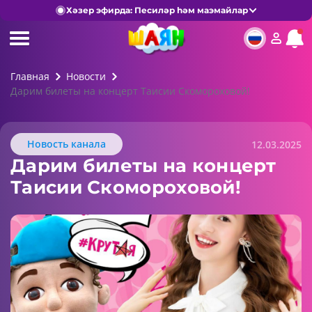
Хәзер эфирда: Песиләр һәм маэмайлар
Главная
Новости
Дарим билеты на концерт Таисии Скомороховой!
Новость канала
12.03.2025
Дарим билеты на концерт
Таисии Скомороховой!