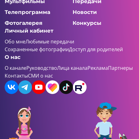
Мультфильмы
Передачи
Телепрограмма
Новости
Фотогалерея
Конкурсы
Личный кабинет
Обо мне
Любимые передачи
Сохраненные фотографии
Доступ для родителей
О нас
О канале
Руководство
Лица канала
Реклама
Партнеры
Контакты
СМИ о нас