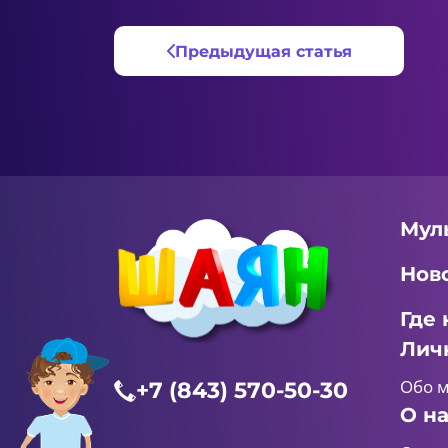
Предыдущая статья
Мул
Нов
Где 
Лич
Обо 
+7 (843) 570-50-30
О н