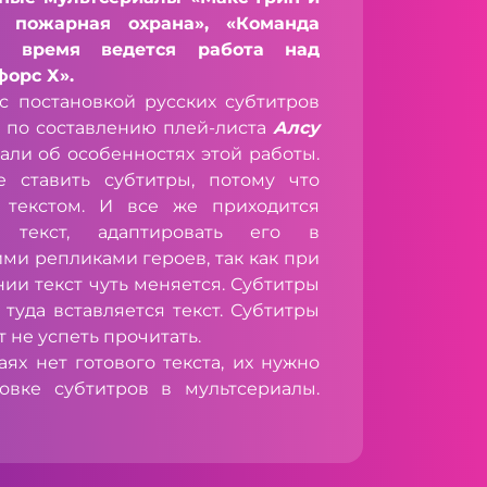
 пожарная охрана», «Команда
е время ведется работа над
орс Х».
остановкой русских субтитров
 по составлению плей-листа
Алсу
али об особенностях этой работы.
 ставить субтитры, потому что
 текстом. И все же приходится
 текст, адаптировать его в
ими репликами героев, так как при
ии текст чуть меняется. Субтитры
туда вставляется текст. Субтитры
 не успеть прочитать.
х нет готового текста, их нужно
новке субтитров в мультсериалы.