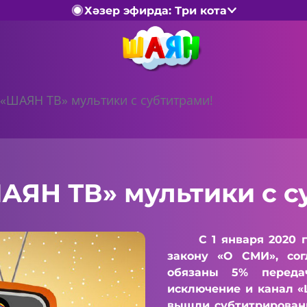
Хәзер эфирда: Три кота
 «ШАЯН ТВ» мультики с субтитрами!
АЯН ТВ» мультики с с
С 1 января 2020 год
закону «О СМИ», сог
обязаны 5% переда
исключение и канал «
вышли субтитрирован