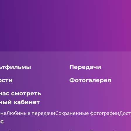
ьтфильмы
Передачи
ости
Фотогалерея
нас смотреть
ный кабинет
мне
Любимые передачи
Сохраненные фотографии
Дост
ас