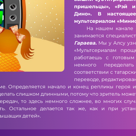
пришельцы», «Рэй и
Дино». В настояще
мультсериалом «Миниф
На нашем канале с п
занимается специалист
Гараева.
Мы у Алсу узн
«Мультсериалам проще
работаешь с готовым
немного переделать
соответствии с татарск
переводе, редактирован
е. Определяется начало и конец репликы героя и 
 делать слишком длинными, потому что зритель может
едач, то здесь немного сложнее, во многих случая
ть. Остальное делается так же, как и при уста
лышащих детей».