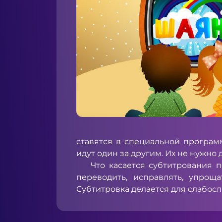
ставятся в специальной программ
идут один за другим. Их не нужно
Что касается субтитрования пер
переводить, исправлять, упроща
Субтитровка делается для слабос