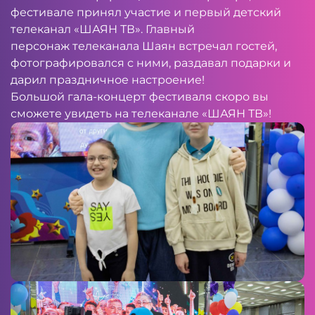
фестивале принял участие и первый детский
телеканал «ШАЯН ТВ». Главный
персонаж телеканала Шаян встречал гостей,
фотографировался с ними, раздавал подарки и
дарил праздничное настроение!
Большой гала-концерт фестиваля скоро вы
сможете увидеть на телеканале «ШАЯН ТВ»!