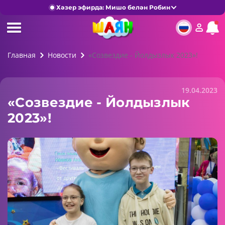
Хәзер эфирда: Мишо белән Робин
Главная
Новости
«Созвездие - Йолдызлык 2023»!
19.04.2023
«Созвездие - Йолдызлык
2023»!