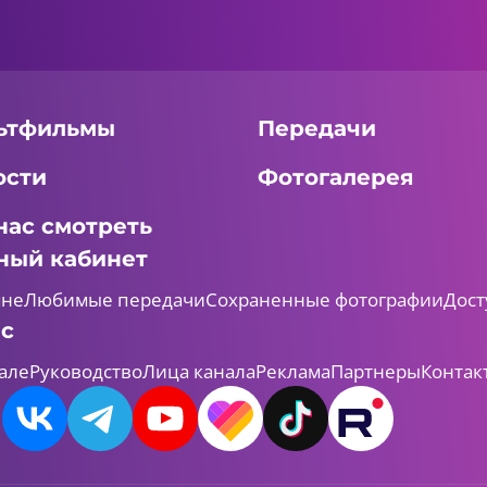
ьтфильмы
Передачи
ости
Фотогалерея
нас смотреть
ный кабинет
мне
Любимые передачи
Сохраненные фотографии
Дост
ас
але
Руководство
Лица канала
Реклама
Партнеры
Контак