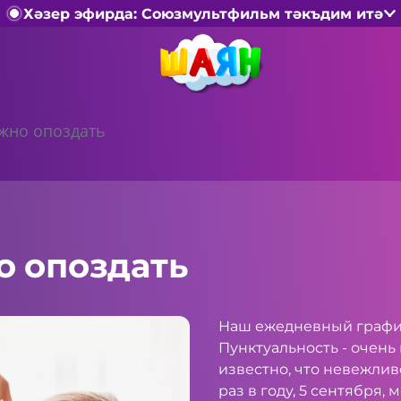
Хәзер эфирда: Союзмультфильм тәкъдим итә
жно опоздать
о опоздать
Наш ежедневный графи
Пунктуальность - очень
известно, что невежлив
раз в году, 5 сентября,