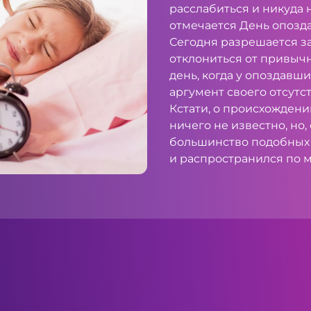
расслабиться и никуда н
отмечается День опозд
Сегодня разрешается за
отклониться от привычн
день, когда у опоздавш
аргумент своего отсутс
Кстати, о происхожден
ничего не известно, но, 
большинство подобных
и распространился по м