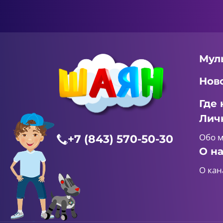
Мул
Нов
Где 
Лич
Обо 
+7 (843) 570-50-30
О н
О кан