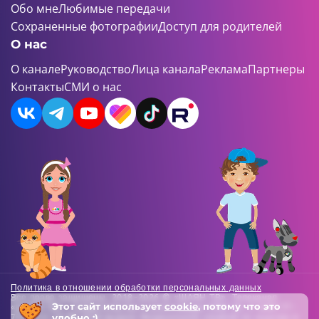
Обо мне
Любимые передачи
Сохраненные фотографии
Доступ для родителей
О нас
О канале
Руководство
Лица канала
Реклама
Партнеры
Контакты
СМИ о нас
Политика в отношении обработки персональных данных
Все права защищены. 2018-2026 © «ШАЯН ТВ». Телеканал
Этот сайт использует
cookie
, потому что это
«ШАЯН ТВ» , Свидетельство о регистрации СМИ Эл-Л №ФС77-
удобно :)
73138 от 22.06.2018 выдано Федеральной службой по надзору в