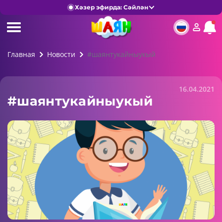
Хәзер эфирда: Сәйлән
Главная
Новости
#шаянтукайныукый
16.04.2021
#шаянтукайныукый