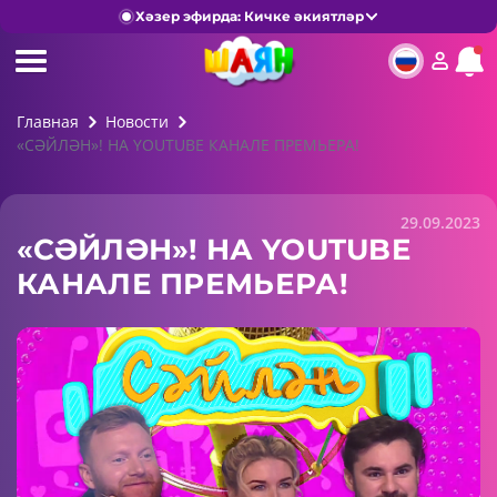
Хәзер эфирда: Кичке әкиятләр
Главная
Новости
«СӘЙЛӘН»! НА YOUTUBE КАНАЛЕ ПРЕМЬЕРА!
29.09.2023
«СӘЙЛӘН»! НА YOUTUBE
КАНАЛЕ ПРЕМЬЕРА!