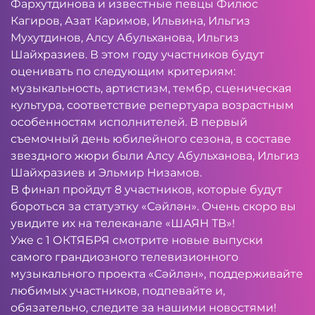
Фархутдинова и известные певцы Филюс
Кагиров, Азат Каримов, Ильвина, Ильгиз
Мухутдинов, Алсу Абульханова, Ильгиз
Шайхразиев. В этом году участников будут
оценивать по следующим критериям:
музыкальность, артистизм, тембр, сценическая
культура, соответствие репертуара возрастным
особенностям исполнителей. В первый
съемочный день юбилейного сезона, в составе
звездного жюри были Алсу Абульханова, Ильгиз
Шайхразиев и Эльмир Низамов.
В финал пройдут 8 участников, которые будут
бороться за статуэтку «Сәйлән». Очень скоро вы
увидите их на телеканале «ШАЯН ТВ»!
Уже с 1 ОКТЯБРЯ смотрите новые выпуски
самого грандиозного телевизионного
музыкального проекта «Сәйлән», поддерживайте
любимых участников, подпевайте и,
обязательно, следите за нашими новостями!