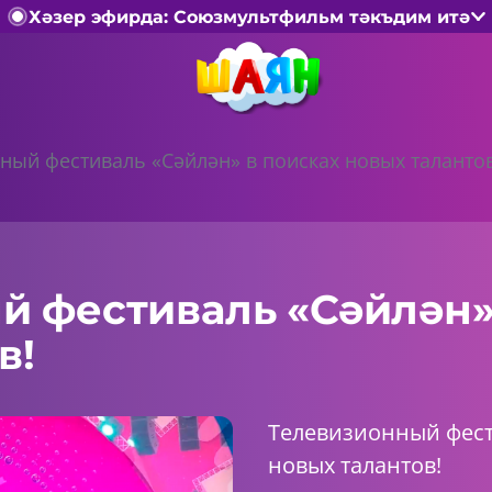
Хәзер эфирда: Союзмультфильм тәкъдим итә
ный фестиваль «Сәйлән» в поисках новых талантов
й фестиваль «Сәйлән»
в!
Телевизионный фест
новых талантов!