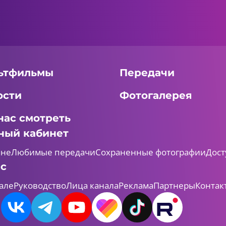
ьтфильмы
Передачи
ости
Фотогалерея
нас смотреть
ный кабинет
мне
Любимые передачи
Сохраненные фотографии
Дост
ас
але
Руководство
Лица канала
Реклама
Партнеры
Контак