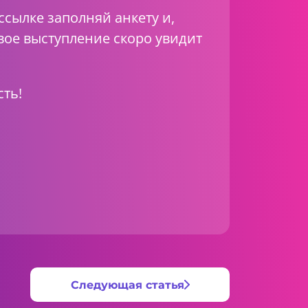
с
сылке
заполняй анкету и,
вое выступление скоро увидит
ть!
Следующая статья