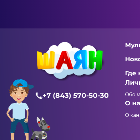
Мул
Нов
Где 
Лич
Обо 
+7 (843) 570-50-30
О н
О кан