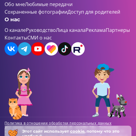
Обо мне
Любимые передачи
Сохраненные фотографии
Доступ для родителей
О нас
О канале
Руководство
Лица канала
Реклама
Партнеры
Контакты
СМИ о нас
Политика в отношении обработки персональных данных
Все права защищены. 2018-2026 © «ШАЯН ТВ». Телеканал
Этот сайт использует
cookie
, потому что это
«ШАЯН ТВ» , Свидетельство о регистрации СМИ Эл-Л №ФС77-