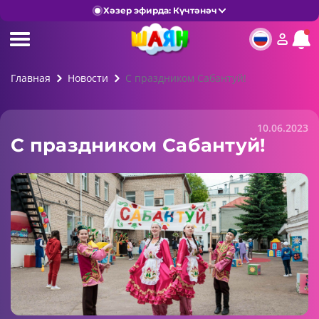
Хәзер эфирда: Күчтәнәч
Главная
Новости
С праздником Сабантуй!
10.06.2023
С праздником Сабантуй!