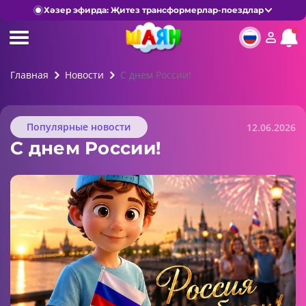
Хәзер эфирда: Җитез трансформерлар-поездлар
Главная
Новости
С днем России!
Популярные новости
12.06.2026
С днем России!