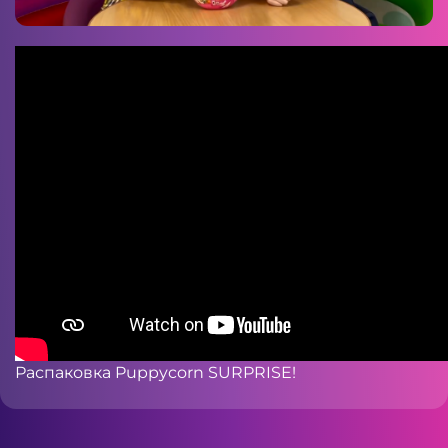
Распаковка Puppycorn SURPRISE!