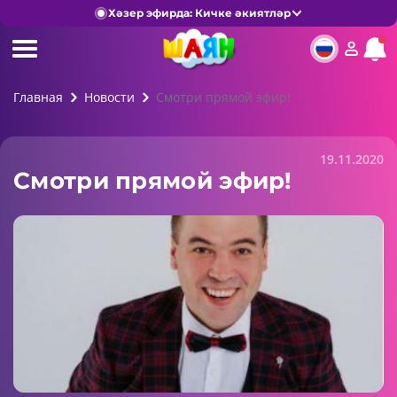
Хәзер эфирда: Кичке әкиятләр
Главная
Новости
Смотри прямой эфир!
19.11.2020
Смотри прямой эфир!