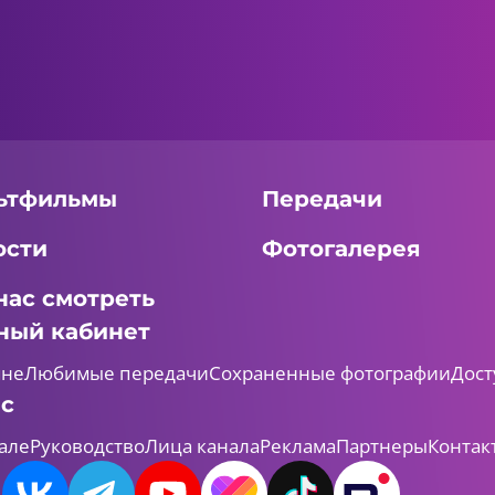
ьтфильмы
Передачи
ости
Фотогалерея
нас смотреть
ный кабинет
мне
Любимые передачи
Сохраненные фотографии
Дост
ас
але
Руководство
Лица канала
Реклама
Партнеры
Контак