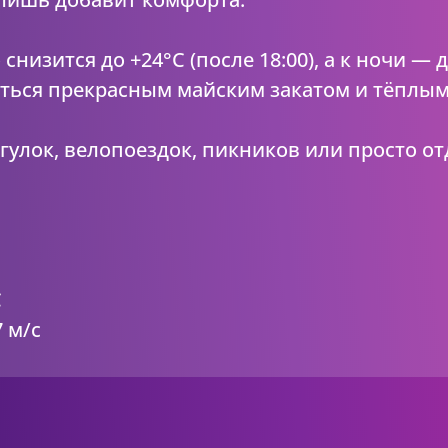
снизится до +24°C (после 18:00), а к ночи —
иться прекрасным майским закатом и тёплым
улок, велопоездок, пикников или просто от
C
 м/с