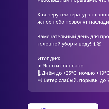
К вечеру температура плавно 
ясное небо позволят наслад
Замечательный день для прог
головной убор и воду! ☀️😎
Итог дня:
☀️ Ясно и солнечно
🌡️ Днём до +25°C, ночью +19°
💨 Ветер слабый, порывы до 7