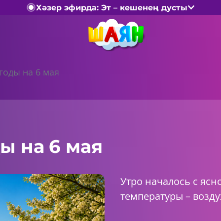
Хәзер эфирда: Эт – кешенең дусты
годы на 6 мая
ы на 6 мая
Утро началось с ясн
температуры – возду