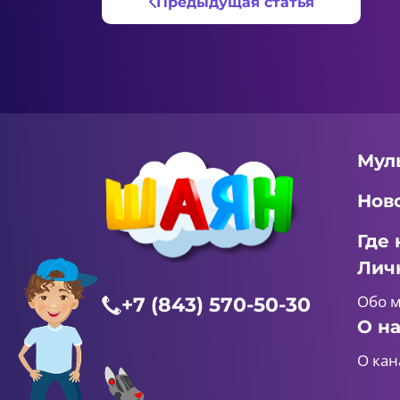
Предыдущая статья
Мул
Нов
Где 
Лич
Обо 
+7 (843) 570-50-30
О н
О кан