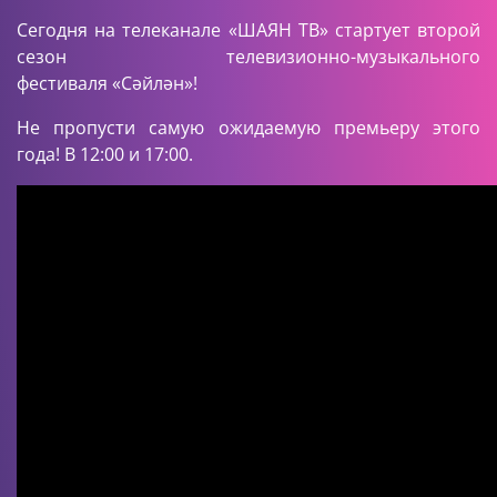
Сегодня на телеканале «ШАЯН ТВ» стартует второй
сезон телевизионно-музыкального
фестиваля «Сәйлән»!
Не пропусти самую ожидаемую премьеру этого
года! В 12:00 и 17:00.