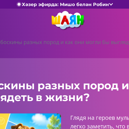
Хәзер эфирда: Мишо белән Робин
боскины разных пород и как они могли бы выгляд
скины разных пород и
ядеть в жизни?
Глядя на героев мул
легко заметить, что