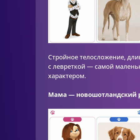
Стройное телосложение, дли
с левреткой — самой малень
характером.
Мама — новошотландский р