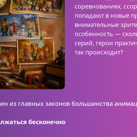
соревнованиях, ссор
попадают в новые п
внимательные зрит
особенность — скол
серий, герои практи
так происходит?
один из главных законов большинства анима
олжаться бесконечно