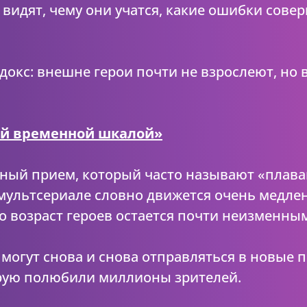
 видят, чему они учатся, какие ошибки сове
окс: внешне герои почти не взрослеют, но 
ей временной шкалой»
ьный прием, который часто называют «плав
мультсериале словно движется очень медлен
но возраст героев остается почти неизменны
могут снова и снова отправляться в новые 
орую полюбили миллионы зрителей.