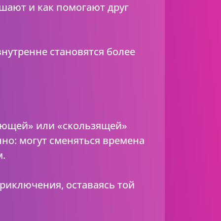
ршают и как помогают друг
внутренне становятся более
ающей» или «скользящей»
но: могут сменяться времена
м.
приключения, оставаясь той