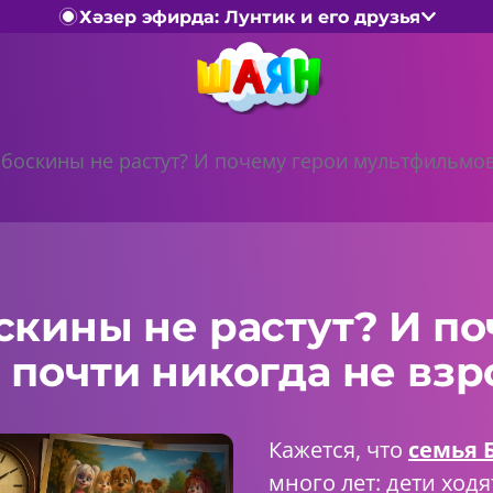
Хәзер эфирда: Лунтик и его друзья
боскины не растут? И почему герои мультфильмов
кины не растут? И по
почти никогда не вз
Кажется, что
семья 
много лет: дети ходя