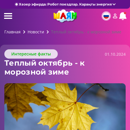
Хәзер эфирда: Робот поездлар. Караңгы энергия
Главная
Новости
Теплый октябрь - к морозной зиме
Интересные факты
01.10.2024
Теплый октябрь - к
морозной зиме