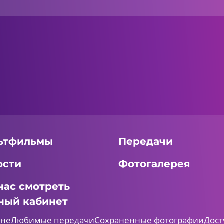
ьтфильмы
Передачи
ости
Фотогалерея
нас смотреть
ный кабинет
мне
Любимые передачи
Сохраненные фотографии
Дост