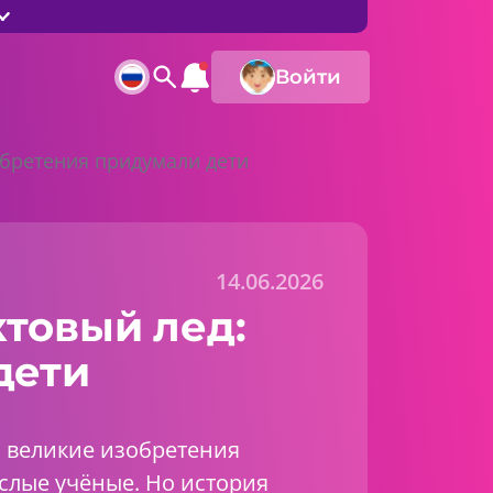
Войти
обретения придумали дети
14.06.2026
товый лед:
дети
о великие изобретения
слые учёные. Но история