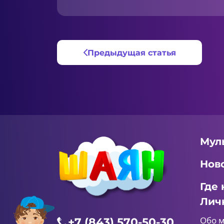
Предыдущая статья
Мул
Нов
Где 
Лич
Обо 
+7 (843) 570-50-30