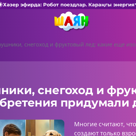
Хәзер эфирда: Робот поездлар. Караңгы энергия
ушники, снегоход и фруктовый лед: какие еще из
ики, снегоход и фрук
обретения придумали 
Многие считают, чт
создают только взро