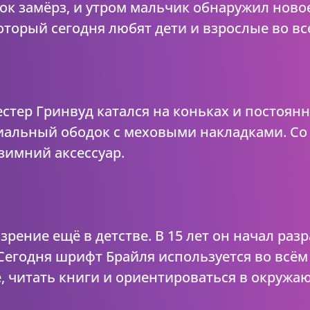
к замёрз, и утром мальчик обнаружил новое
оторый сегодня любят дети и взрослые во вс
естер Гринвуд катался на коньках и постоян
циальный ободок с меховыми накладками. Со
зимний аксессуар.
зрение ещё в детстве. В 15 лет он начал раз
 Сегодня шрифт Брайля используется во всё
, читать книги и ориентироваться в окружа