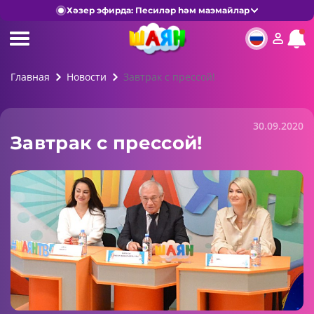
Хәзер эфирда: Песиләр һәм маэмайлар
Главная
Новости
Завтрак с прессой!
30.09.2020
Завтрак с прессой!